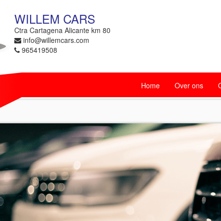
WILLEM CARS
Ctra Cartagena Alicante km 80
info@willemcars.com
965419508
Home
Over ons