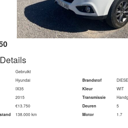
50
Details
Gebruikt
Hyundai
Brandstof
DIES
IX35
Kleur
WIT
2015
Transmissie
Handg
€13.750
Deuren
5
rstand
138.000 km
Motor
1.7