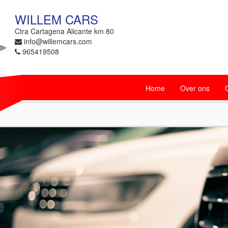
WILLEM CARS
Ctra Cartagena Alicante km 80
info@willemcars.com
965419508
Home
Over ons